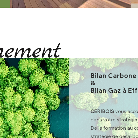
nement
Bilan Carbone
&
Bilan Gaz à Ef
CERIBOIS
vous acco
dans votre
stratégie
De la formation au c
stratégie de décarb