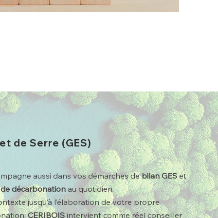
fet de Serre (GES)
mpagne aussi dans vos démarches de
bilan GES
et
 de
décarbonation
au quotidien.
ontexte jusqu’à l’élaboration de votre propre
onation,
CERIBOIS
intervient comme réel conseiller