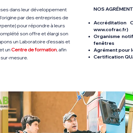
NOS AGRÉMENTS
ises dans leur développement
 l’origine par des entreprises de
Accréditation
C
arpente) pour répondre à leurs
www.cofrac.fr
)
omplété son offre et élargi son
Organisme noti
pons un Laboratoire d'essais et
fenêtres
et un
Centre de formation
, afin
Agrément pour 
Certification
QU
t sur-mesure.