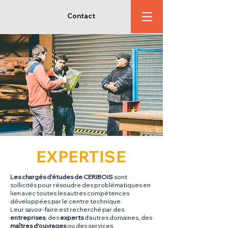
Contact
EXPERTISE
Les chargés d'études de CERIBOIS
sont
sollicités pour résoudre des problématiques en
lien avec toutes les autres compétences
développées par le centre technique.
Leur savoir-faire est recherché par des
entreprises
, des
experts
d'autres domaines, des
maîtres d'ouvrages
ou des services